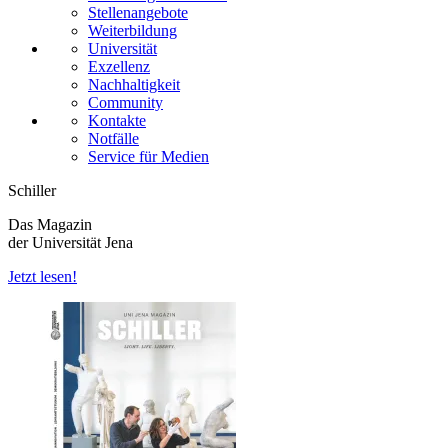
Stellenangebote
Weiterbildung
Universität
Exzellenz
Nachhaltigkeit
Community
Kontakte
Notfälle
Service für Medien
Schiller
Das Magazin
der Universität Jena
Jetzt lesen!