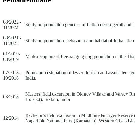
08/2022 -
Study on population genetics of Indian desert gerbil and 
11/2022
08/2021 -
Study on population, behaviour and habitat of Indian deser
11/2021
01/2019-
Mark-recapture of free-ranging dog population in the Thar
03/2019
07/2018-
Population estimation of lesser florican and associated agr
10/2018
India.
Masters’ field excursion in Okhrey Village and Varsey 
03/2018
Hotspot), Sikkim, India
Bachelor’s field excursion in Mudhumalai Tiger Reserve
12/2014
Nagarhole National Park (Karnataka), Western Ghats Biod