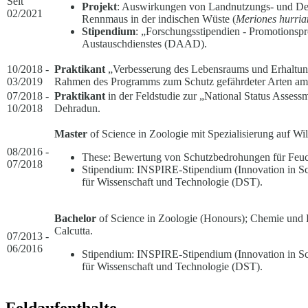
Seit
Projekt
: Auswirkungen von Landnutzungs- und De
02/2021
Rennmaus in der indischen Wüste (
Meriones hurria
Stipendium
: „Forschungsstipendien - Promotions
Austauschdienstes (DAAD).
10/2018 -
Praktikant
„Verbesserung des Lebensraums und Erhaltung 
03/2019
Rahmen des Programms zum Schutz gefährdeter Arten am Wi
07/2018 -
Praktikant
in der Feldstudie zur „National Status Assessme
10/2018
Dehradun.
Master
of Science in Zoologie mit Spezialisierung auf Wil
08/2016 -
These: Bewertung von Schutzbedrohungen für Feucht
07/2018
Stipendium: INSPIRE-Stipendium (Innovation in Sci
für Wissenschaft und Technologie (DST).
Bachelor
of Science in Zoologie (Honours); Chemie und B
Calcutta.
07/2013 -
06/2016
Stipendium: INSPIRE-Stipendium (Innovation in Sci
für Wissenschaft und Technologie (DST).
Feldaufenthalte