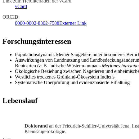
Link zum Herunterladen der vCard
vCard
ORCID:
0000-0002-8302-7588
Externer Link
Forschungsinteressen
Populationsdynamik kleiner Säugetiere unter besonderer Berüc
Auswirkungen von Landnutzung und Landbedeckungsänderunge
Beutearten (z. B. indische Wüstenrennmaus
Meriones hurriana
Ökologische Beziehung zwischen Nagetieren und einheimische
Westliches trockenes Grünland-Ökosystem Indiens
Systematische Überprüfung und evidenzbasierte Erhaltung
Lebenslauf
Doktorand
an der Friedrich-Schiller-Universität Jena, Ins
Kleinsäugerökologie.