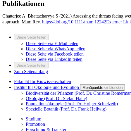
Publikationen
Chatterjee A, Bhattacharyya S (2021) Assessing the threats facing w
approach. Mam Rev.
https://doi.org/10.1111/mam.12242
Externer Lin
Diese Seite teilen
Diese Seite via E-Mail teilen
Diese Seite via WhatsApp teilen
Diese Seite via Facebook teilen
Diese Seite via LinkedIn teilen
Diese Seite teilen
Zum Seitenanfang
Fakultät für Biowissenschaften
Institut für Ökologie und Evolution
Menüpunkte einblenden
Biodiversität der Pflanzen (Prof. Dr. Christine Römerma
Ökologie (Prof. Dr. Stefan Halle)
Populationsökologie (Prof. Dr. Holger Schielzeth)
Spezielle Botanik (Prof. Dr. Frank Hellwig)
Studium
Promotion
Forschung & Transfer